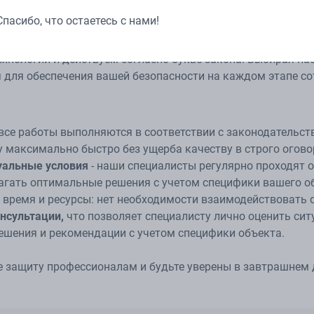
е станции, станции подачи давления обеспечивают надёжн
Спасибо, что остаетесь с нами!
оборудование имеется
декларация соответствия
.
хнологии и действуем согласно букве закона. Выбирая нас
для обеспечения вашей безопасности на каждом этапе со
 все работы выполняются в соответствии с законодательс
 максимально быстро без ущерба качеству в строго огово
уальные условия
- наши специалисты регулярно проходят
гать оптимальные решения с учетом специфики вашего о
время и ресурсы: нет необходимости взаимодействовать 
нсультации,
что позволяет специалисту лично оценить сит
шения и рекомендации с учетом специфики объекта.
е защиту профессионалам и будьте уверены в завтрашнем 