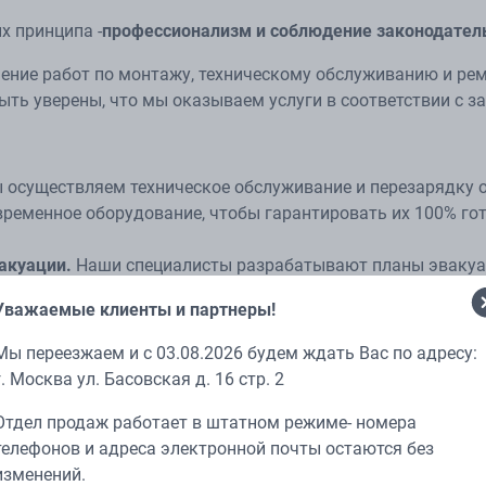
х принципа -
профессионализм и соблюдение законодател
ение работ по монтажу, техническому обслуживанию и рем
ыть уверены, что мы оказываем услуги в соответствии с з
осуществляем техническое обслуживание и перезарядку о
ременное оборудование, чтобы гарантировать их 100% гот
акуации.
Наши специалисты разрабатывают планы эвакуаци
его объекта. Мы заботимся о том, чтобы в экстренной си
Уважаемые клиенты и партнеры!
стро и безопасно.
 для компаний.
У нас есть большой опыт в разработке до
Мы переезжаем и с 03.08.2026 будем ждать Вас по адресу:
 документов, необходимых для организации пожарной без
г. Москва ул. Басовская д. 16 стр. 2
требованиям и не вызовет вопросов у проверяющих органо
ти.
В рамках данной услуги мы выезжаем на объект заказ
Отдел продаж работает в штатном режиме- номера
ажается в техническом отчете, и помогаем оперативно уст
телефонов и адреса электронной почты остаются без
огнетушителей.
Для оснащения пунктов перезарядки огне
изменений.