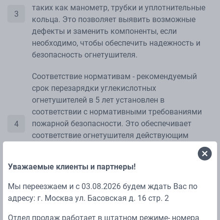
таких как манометр, трубки и уплотнительные
кольца. Это позволяет выявить возможные
дефекты и заменить компоненты, если
необходимо, чтобы обеспечить надежность и
безопасность огнетушителя.
Соответствие нормативам - рекомендуемый
срок перезарядки углекислотных
огнетушителей в 5 лет установлен в
соответствии с нормативными требованиями
пожарной безопасности. Это обеспечивает
соответствие огнетушителя действующим
нормам и гарантирует его готовность к
использованию при возникновении пожарной
Уважаемые клиенты и партнеры!
угрозы.
Мы переезжаем и с 03.08.2026 будем ждать Вас по
адресу: г. Москва ул. Басовская д. 16 стр. 2
Отдел продаж работает в штатном режиме- номера