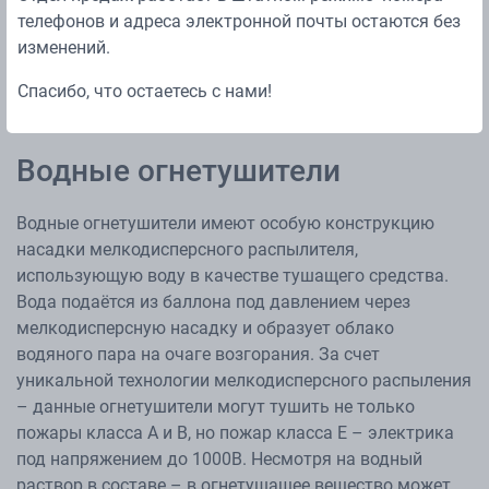
телефонов и адреса электронной почты остаются без
изменений.
Спасибо, что остаетесь с нами!
Водные огнетушители
Водные огнетушители имеют особую конструкцию
насадки мелкодисперсного распылителя,
использующую воду в качестве тушащего средства.
Вода подаётся из баллона под давлением через
мелкодисперсную насадку и образует облако
водяного пара на очаге возгорания. За счет
уникальной технологии мелкодисперсного распыления
– данные огнетушители могут тушить не только
пожары класса А и В, но пожар класса Е – электрика
под напряжением до 1000В. Несмотря на водный
раствор в составе – в огнетушащее вещество может